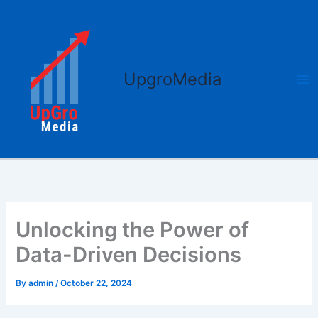
Skip
Ma
to
Me
content
UpgroMedia
Unlocking the Power of
Data-Driven Decisions
By
admin
/
October 22, 2024