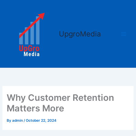
Skip
Main
to
Men
content
UpgroMedia
Why Customer Retention
Matters More
By
admin
/
October 22, 2024